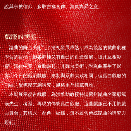
說與宗教信仰，多取吉祥永傳、富貴高昇之意。
戲服的演變
崑曲的舞台美術到了清初發展成熟，成為後起的戲曲劇種
學習的目標，但各劇種又有自己的創造發展，彼此互相影
響。清代中葉，京劇崛起，其舞台美術，對崑曲產生了影
響。今日的崑劇戲服，形制與京劇大致相同，但崑曲戲服的
刺繡、配色較京劇講究，風格更為細膩典雅。
本期展示復古戲服，為洪惟助教授特請蘇州崑曲名家顧篤
璜先生，考證、再現的傳統崑曲戲服。這些戲服已不用於戲
曲舞台，其樣式、配色、紋樣，無不蘊含傳統崑曲的講究與
規範。