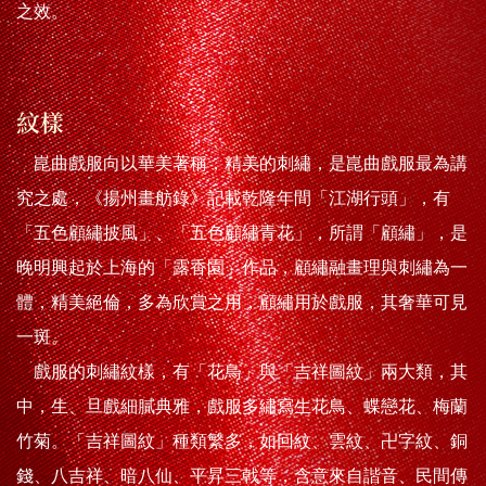
之效。
紋樣
崑曲戲服向以華美著稱，精美的刺繡，是崑曲戲服最為講
究之處，《揚州畫舫錄》記載乾隆年間「江湖行頭」，有
「五色顧繡披風」、「五色顧繡青花」，所謂「顧繡」，是
晚明興起於上海的「露香園」作品，顧繡融畫理與刺繡為一
體，精美絕倫，多為欣賞之用，顧繡用於戲服，其奢華可見
一斑。
戲服的刺繡紋樣，有「花鳥」與「吉祥圖紋」兩大類，其
中，生、旦戲細膩典雅，戲服多繡寫生花鳥、蝶戀花、梅蘭
竹菊。「吉祥圖紋」種類繁多，如回紋、雲紋、卍字紋、銅
錢、八吉祥、暗八仙、平昇三戟等，含意來自諧音、民間傳