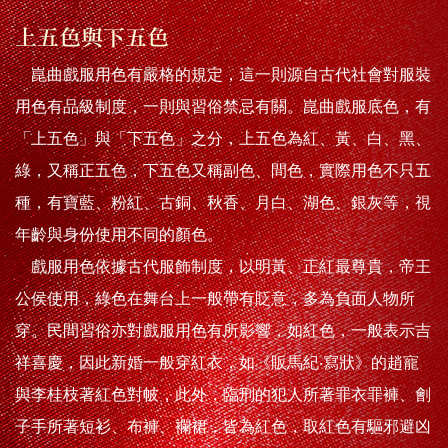
上五色與下五色
崑曲戲服用色有嚴格的規定，這一則源自古代社會對服裝
用色有品級制度，一則與習俗禁忌有關。崑曲戲服底色，有
「上五色」與「下五色」之分，上五色為紅、黃、白、黑、
綠，又稱正五色，下五色又稱副色、間色，實際用色不只五
種，有寶藍、粉紅、古銅、秋香、月白、湖色、銀灰等，視
年齡與身份使用不同的顏色。
戲服用色依據古代服飾制度，以明黃、正紅最尊貴，帝王
公侯使用，綠色在舞台上一般帶有貶意，多為負面人物所
穿。民間習俗亦對戲服用色有所影響，如紅色，一般表示吉
祥喜慶，因此新婚一般穿紅衣，如《販馬紀‧寫狀》的趙寵
與李桂枝著紅色對帔，此外，臨刑的犯人所著罪衣罪褲、劊
子手所著短衫、布褲、襴裙，皆為紅色，取紅色有驅邪避凶