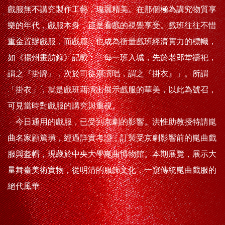
戲服無不講究製作工藝，瑰麗精美。在那個極為講究物質享
樂的年代，戲服本身，正是看戲的視覺享受。戲班往往不惜
重金置辦戲服，而戲服，也成為衡量戲班經濟實力的標幟，
如《揚州畫舫錄》記載︰「每一班入城，先於老郎堂禱祀，
謂之『掛牌』，次於司徒廟演唱，謂之『掛衣』」。所謂
「掛衣」，就是戲班藉演出展示戲服的華美，以此為號召，
可見當時對戲服的講究與重視。
今日通用的戲服，已受到京劇的影響。洪惟助教授特請崑
曲名家顧篤璜，經過詳實考證，訂製受京劇影響前的崑曲戲
服與盔帽，現藏於中央大學崑曲博物館。本期展覽，展示大
量舞臺美術實物，從明清的服飾文化，一窺傳統崑曲戲服的
絕代風華