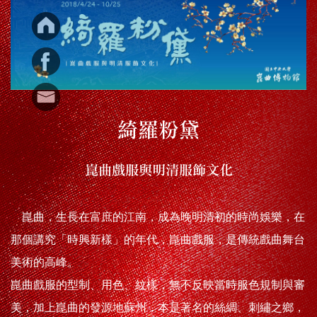
綺羅粉黛
崑曲戲服與明清服飾文化
崑曲，生長在富庶的江南，成為晚明清初的時尚娛樂，在
那個講究「時興新樣」的年代，崑曲戲服，是傳統戲曲舞台
美術的高峰。
崑曲戲服的型制、用色、紋樣，無不反映當時服色規制與審
美，加上崑曲的發源地蘇州，本是著名的絲綢、刺繡之鄉，