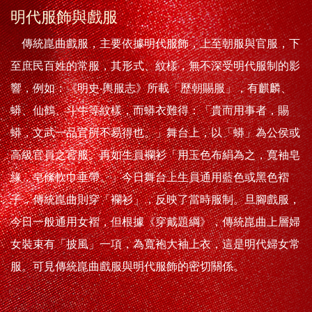
明代服飾與戲服
傳統崑曲戲服，主要依據明代服飾，上至朝服與官服，下
至庶民百姓的常服，其形式、紋樣，無不深受明代服制的影
響，例如：《明史‧輿服志》所載「歷朝賜服」，有麒麟、
蟒、仙鶴、斗牛等紋樣，而蟒衣難得：「貴而用事者，賜
蟒，文武一品官所不易得也。」舞台上，以「蟒」為公侯或
高級官員之官服。再如生員襴衫「用玉色布絹為之，寬袖皂
緣，皂絛軟巾垂帶。」今日舞台上生員通用藍色或黑色褶
子，傳統崑曲則穿「襴衫」，反映了當時服制。旦腳戲服，
今日一般通用女褶，但根據《穿戴題綱》，傳統崑曲上層婦
女裝束有「披風」一項，為寬袍大袖上衣，這是明代婦女常
服。可見傳統崑曲戲服與明代服飾的密切關係。