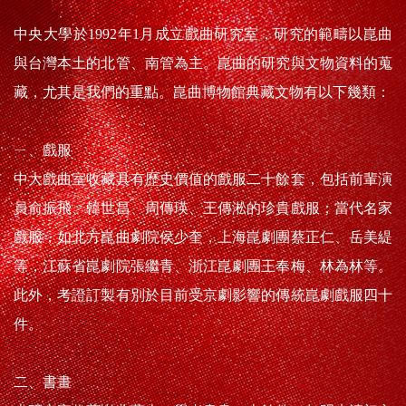
中央大學於1992年1月成立戲曲研究室，研究的範疇以崑曲
與台灣本土的北管、南管為主。崑曲的研究與文物資料的蒐
藏，尤其是我們的重點。崑曲博物館典藏文物有以下幾類：
ㄧ、戲服
中大戲曲室收藏具有歷史價值的戲服二十餘套，包括前輩演
員俞振飛、韓世昌、周傳瑛、王傳淞的珍貴戲服；當代名家
戲服，如北方崑曲劇院侯少奎，上海崑劇團蔡正仁、岳美緹
等，江蘇省崑劇院張繼青、浙江崑劇團王奉梅、林為林等。
此外，考證訂製有別於目前受京劇影響的傳統崑劇戲服四十
件。
二、書畫