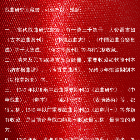
戲曲研究室藏書，可分為以下幾類:
一、 當代戲曲研究書籍：有一萬三千餘冊，大套叢書如
《古本戲曲叢刊》、《中國戲曲志》、《中國戲曲音樂集
成》等十大集成、 《俗文學叢刊》等均有完整收藏。
二、 清末及民初線裝書五百餘冊，重要收藏如乾隆刊本
《納書楹曲譜》、《吟香堂曲譜》、光緒 8 年蟾波閣刻本
《紅樓夢散套》 等。
三、 1949 年以後兩岸戲曲重要期刊如《戲曲研究》、《中
華戲曲》、《劇本》、《藝術研究》、《表演藝術》等，都
很完整，1949 年以前重要戲曲 期刊如《戲劇月刊》等亦頗
有收藏。是目前台灣戲曲類期刊收藏最完整、最豐富的地
方。
四、 1990 年起，洪惟助教授訪問兩岸戲曲藝人、學者，為