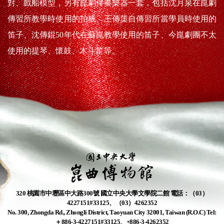
對、戲船模型，另有崑劇伴奏樂器一套，包括沈月泉在崑劇
傳習所教學時使用的拍板、王傳蕖自傳習所當學員時使用的
笛子、沈傳錕50年代在蘇崑教學使用的笛子、今崑劇團不太
使用的提琴、懷鼓、木斗笙等。
320 桃園市中壢區中大路300號 國立中央大學文學院二館 電話：（03）
4227151#33125、（03）4262352
No. 300, Zhongda Rd., Zhongli District, Taoyuan City 32001, Taiwan (R.O.C) Tel:
＋886-3-4227151#33125、+886-3-4262352