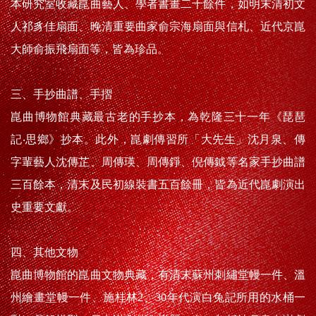
本研究室收藏崑曲藝人、學者書畫二十餘件，如明末清初文
人祁豸佳扇面、晚清重要曲家俞宗海扇面與信札、近代京崑
大師俞振飛扇面等，皆為珍品。
三、手抄曲譜、手摺
崑曲博物館典藏最古老的手抄本，為乾隆三十一年《琵琶
記‧思鄉》抄本。此外，崑劇傳習所「大先生」沈月泉、傳
字輩藝人沈傳芷、周傳瑛、周傳錚、倪傳鉞等名家手抄曲譜
三百餘本，清末及民初線裝書五百餘冊，皆為近代崑劇演出
史重要文獻。
四、其他文物
崑曲博物館的崑曲文物典藏，有清末蘇州刺繡堂幔一件、溫
州繪畫堂幔一件、施桂林2、30年代演白兔記所用的水桶一