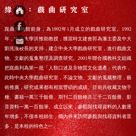
緣起：戲曲研究室
崑曲博物館前身，為1992年1月成立的戲曲研究室。1992
年，中央大學洪惟助教授，獲當時文建會郭為藩主委及中大
劉兆漢校長的支持，建立中央大學戲曲研究室，進行戲曲文
物、文獻的蒐集整理及調查研究。2001年聯合國教科文組織
把崑曲列為第一批「人類口述及非物質文化遺產」代表作，
此時中央大學戲曲研究室，不論文物、文獻的蒐藏整理，藝
術推廣，研究成果都有相當豐碩的成績。目前共收藏文物千
種、書籍一萬三千餘冊、期刊二百餘種共三千二百餘冊、影
音資料一萬一百餘筆。成立以來，參觀與找尋資料的人數逐
年增多，不僅本校師生，國內外來訪問參觀與找尋資料者眾
多，是本校的特色之一。