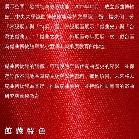
展示空間，發揮社會教育功能，2017年11月，成立崑曲博物
館。中央大學崑曲博物館座落於文學院二館二樓東側，分
「常設展」與「特展」區。常設展區展示「崑曲史」與「台
灣的崑曲」、「崑曲之美」；特展區每年更展二次，戲台區
為崑曲博物館舉辦小型演出與推廣教育的場地。
崑曲博物館的館藏，可謂晚明至當代崑曲歷史的縮影，並保
存許多不同地區草崑文物與影音資料，彌足珍貴。未來將以
崑曲博物館為基礎，推廣崑曲藝術，並持續推動臺灣的戲曲
研究與藝術教育。
館藏特色