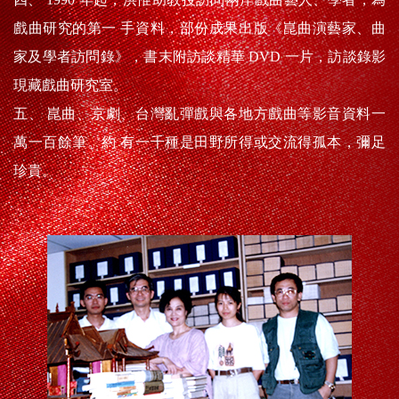
戲曲研究的第一 手資料，部份成果出版《崑曲演藝家、曲
家及學者訪問錄》，書末附訪談精華 DVD 一片，訪談錄影
現藏戲曲研究室。
五、 崑曲、京劇、台灣亂彈戲與各地方戲曲等影音資料一
萬一百餘筆。約 有一千種是田野所得或交流得孤本，彌足
珍貴。